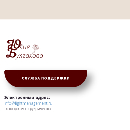
Ссылка на это место страницы:
#contact
СЛУЖБА ПОДДЕРЖКИ
Электронный адрес:
info@lightmanagement.ru
по вопросам сотрудничества
ИП Булгакова Юлия Леонидовна
ОГРНИП: 312547628400183 ИНН 540606167310