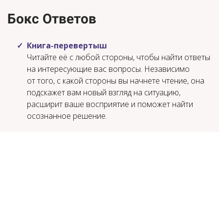
Бокс Ответов
Книга-перевертыш
Читайте её с любой стороны, чтобы найти ответы
на интересующие вас вопросы. Независимо
от того, с какой стороны вы начнете чтение, она
подскажет вам новый взгляд на ситуацию,
расширит ваше восприятие и поможет найти
осознанное решение.
Открытка с #размышлизмыотбулгаковой
Пусть она станет для вас ежедневным
напоминанием о вашей внутренней силе.
Вы можете поставить открытку на видное место,
чтобы всегда держать перед глазами
вдохновение и поддержку.